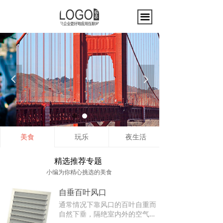
끀
热烈庆祝沿海大桥全线通车
넳
넲
Warmly celebrate the opening of
the coastal bridge across the board
美食
玩乐
夜生活
精选推荐专题
小编为你精心挑选的美食
自垂百叶风口
通常情况下靠风口的百叶自重而
自然下垂，隔绝室内外的空气交