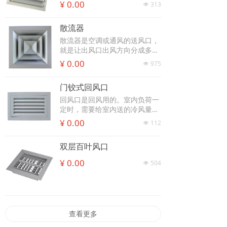
换，当室内气压大于室外气压
¥ 0.00
313
넶
时，气流将百叶吹开而向外排
气，反之室内气压小于室外气压
散流器
时，气流不能反向流入室内，该
风来口有单向止回作用。
散流器是空调或通风的送风口，
就是让出风口出风方向分成多向
流动,一般用在大厅等大面积地方
¥ 0.00
975
넶
的送风口设置,以便新风分布均
匀。
门铰式回风口
回风口是回风用的。室内负荷一
定时，需要给室内送的冷风量是
一定的。在夏季，室内风相对于
¥ 0.00
112
넶
新风来说温度一般较低，所以利
用回风道回一些风进空调箱与少
双层百叶风口
量新风混合后，制成冷风送入室
内，相对于全部用新风制冷风来
¥ 0.00
504
넶
说，可有效节能。
查看更多